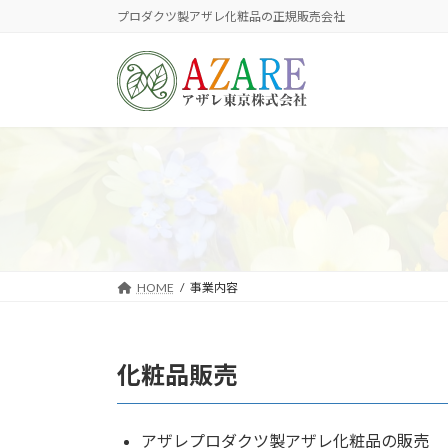
コ
ナ
プロダクツ製アザレ化粧品の正規販売会社
ン
ビ
テ
ゲ
ン
ー
ツ
シ
へ
ョ
ス
ン
キ
に
ッ
移
プ
動
HOME
事業内容
化粧品販売
アザレプロダクツ製アザレ化粧品の販売